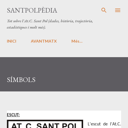
Salta al contingut principal
SANTPOLPÈDIA
Tot sobre l'At.C. Sant Pol (dades, història, trajectòria,
estadístiques i molt més).
INICI
AVANTMATX
Més…
SÍMBOLS
ESCUT:
L'escut de l'At.C.