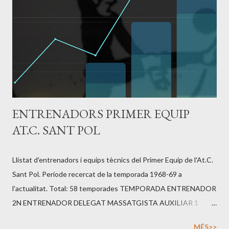
Sarrià CP, Olimpic Can Fatjo CE, Catalonia UB, Catalana UD,
Canyelles CE, EE Guineueta CF, Carmelo CD, EF Mataró CE,
Singuerlin CF, Cirera UD, U. Llefià CF, San Juan Montcada UE,
Ripollet CF, Lloreda CF, Premià CE, Equipo Ja CF, Tecnofutbol CF,
Besos Baron de Viver CF, Montcada CD, Matarones...
ENTRENADORS PRIMER EQUIP
AT.C. SANT POL
Llistat d'entrenadors i equips tècnics del Primer Equip de l'At.C.
Sant Pol. Període recercat de la temporada 1968-69 a
l'actualitat. Total: 58 temporades TEMPORADA ENTRENADOR
2N ENTRENADOR DELEGAT MASSATGISTA AUXILIAR 1
AUXILIAR 2 FISIO 2026 - 2027 **2025 - 2026 JOSEP
MÉS>>