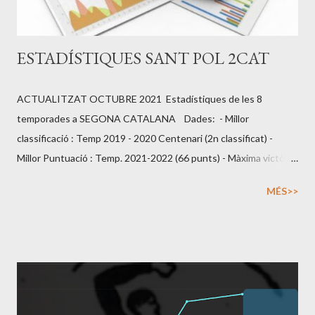
ESTADÍSTIQUES SANT POL 2CAT
ACTUALITZAT OCTUBRE 2021 Estadístiques de les 8
temporades a SEGONA CATALANA Dades: - Millor
classificació : Temp 2019 - 2020 Centenari (2n classificat) -
Millor Puntuació : Temp. 2021-2022 (66 punts) - Màxima victòria
: UDA Gramenet 0 - Sant Pol 6 (Temp 15/16 j8) - Màxima derrota
MÉS>>
: Fundació Grama 5 - Sant Pol 0 (Temp 16/17 j6) - Partit amb més
gols : 10 gols. CD Carmelo 6 - Sant Pol 4 (Temp 15/16 j30) -
Segon equip menys golejat : Temp 15/16 (34gols) / Temp 17/18
(32gols) / Temp 21/22 (31gols) - Màxima ratxa imbatibilitat : 9
jornades (Temp 17/18 j25 a j33) Clubs amb els que s''han
disputat partits oficials a 2cat2: 46 clubs Dinàmic Batlló Esp,