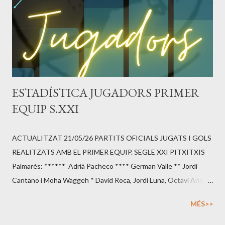
ESTADÍSTICA JUGADORS PRIMER
EQUIP S.XXI
ACTUALITZAT 21/05/26 PARTITS OFICIALS JUGATS I GOLS
REALITZATS AMB EL PRIMER EQUIP. SEGLE XXI PITXITXIS
Palmarès: ****** Adrià Pacheco **** German Valle ** Jordi
Cantano i Moha Waggeh * David Roca, Jordi Luna, Octavi Anoro,
Yero Bailo, Sergi Jimenez, Shuta Seki, Carlos Balcells, Joan
MÉS>>
Planas, Nico Aranda, Pol Esperalba, Robert Casals, Marc
Carreras. - Temp. 2002 - 2003: *1/2 temp* Octavi Anoro/