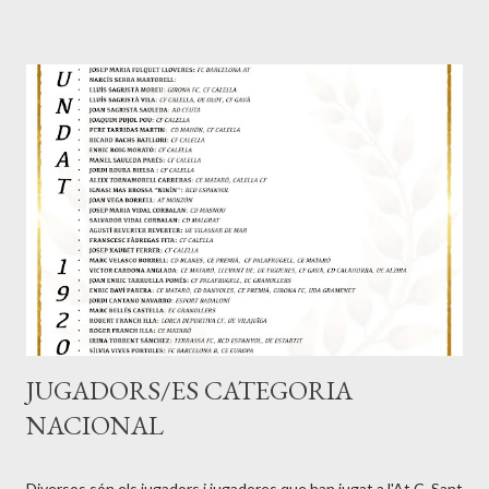
Reyes (5) , David Roca (3) i David Alaminos (2) - Temp. 2003 -
2004: Jordi Cantano (16) , Octavi Anoro i Josep Zaragoza (9) -
Temp. 2004 - 2005: David Roca (14) , Octavi Anoro (10) i Ricard
Ripoll (9) - Temp. 2005 - 2006: Jordi Luna (14) , Octavi Anoro (8)
i Luís García (7) - Temp. 2006 - 2007: Jordi Cantano (11) , Carlos
Verde (9) i Jordi Luna (8) - Temp. 2007 - 2008: Octavi Anoro
(16) , Sergi Jimenz (8) i Xavi Riera (7) - Temp. 2008 - 2009:
German Valle (28) , Jordi C...
JUGADORS/ES CATEGORIA
NACIONAL
Diversos són els jugadors i jugadores que han jugat a l'At.C. Sant