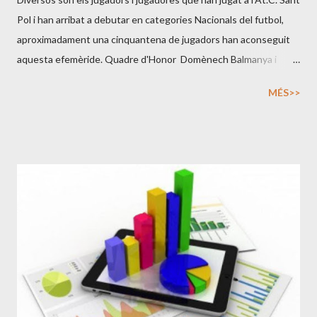
Pol i han arribat a debutar en categories Nacionals del futbol,
aproximadament una cinquantena de jugadors han aconseguit
aquesta efemèride. Quadre d'Honor Domènech Balmanya i
Perera: Girona Fc, Fc Barcelona, Fc Sète, Gimnàstic Tarragona,
MÉS>>
Ue Sant Andreu Joan Segarra i Iracheta: Fc Barcelona, Fc
Vilafranca Lluís Carreras Ferrer: Fc Barcelona, R. Oviedo,
R.Santander, R. Mallorca, At Madrid, R. Murcia, D. Alavés Joan
Talamàs Roca: Cf Lloret, Cf Calella Salvador Vilà Mataró:
Deportivo De La Coruña Josep Maria Fulquet Lloveres: Fc
Barcelona At Narcís Serra Martorell: Lluís Sagristà Moreu:
Girona Fc, Cf Calella Lluís Sagristà Vila: Cf Calella, Ue Olot, Cf
Gavà Joan Sagristà Sauleda: Ad Ceuta Joaquim Pujol Pou: Cf
Calella Pere Tarridas Martin: Cd Mahón, Cf Calella Ricard Bachs
Batllori: Cf Calella Enric Roig Morató: Cf Calella Manel Sauleda
Paurès: Cf Calella Paquito Garcia Jiménez: Cf Calella ...