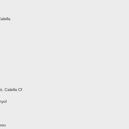
alella
ó, Calella Cf
nyol
nou