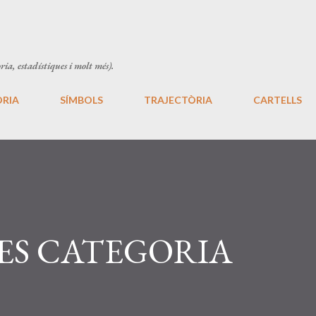
Salta al contingut principal
ria, estadístiques i molt més).
ÒRIA
SÍMBOLS
TRAJECTÒRIA
CARTELLS
ES CATEGORIA