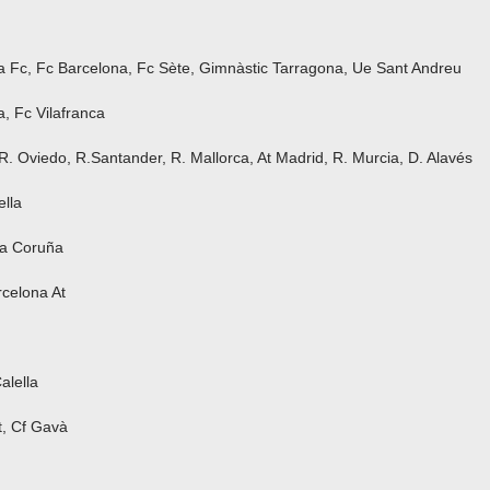
 Fc, Fc Barcelona, Fc Sète, Gimnàstic Tarragona, Ue Sant Andreu
a, Fc Vilafranca
R. Oviedo, R.Santander, R. Mallorca, At Madrid, R. Murcia, D. Alavés
ella
La Coruña
rcelona At
alella
ot, Cf Gavà