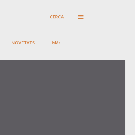
CERCA
NOVETATS
Més…