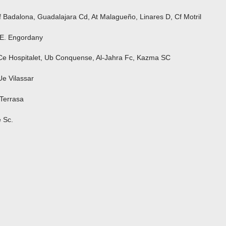
 Badalona, Guadalajara Cd, At Malagueño, Linares D, Cf Motril
.E. Engordany
 Ce Hospitalet, Ub Conquense, Al-Jahra Fc, Kazma SC
Ue Vilassar
 Terrasa
 Sc.