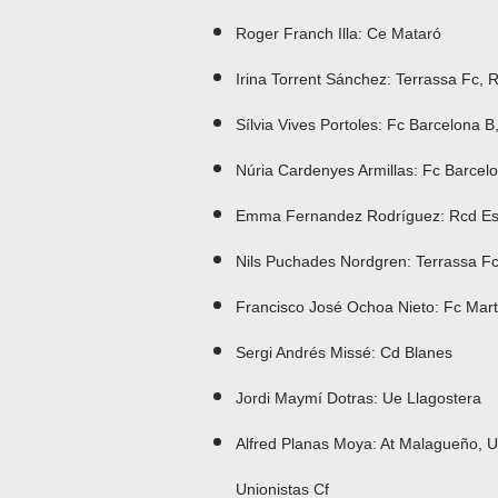
Roger Franch Illa: Ce Mataró
Irina Torrent Sánchez: Terrassa Fc, R
Sílvia Vives Portoles: Fc Barcelona 
Núria Cardenyes Armillas: Fc Barcel
Emma Fernandez Rodríguez: Rcd Es
Nils Puchades Nordgren: Terrassa Fc
Francisco José Ochoa Nieto: Fc Mart
Sergi Andrés Missé: Cd Blanes
Jordi Maymí Dotras: Ue Llagostera
Alfred Planas Moya: At Malagueño, Ue
Unionistas Cf