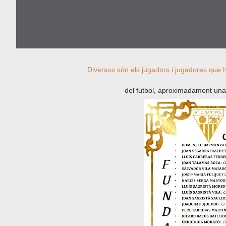
Diversos són els jugadors i jugadores que han jugat a l'At.C. Sant Pol i han arribat a debutar en categories Nacionals
del futbol, aproximadament un