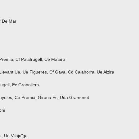
ar De Mar
Premià, Cf Palafrugell, Ce Mataró
Llevant Ue, Ue Figueres, Cf Gavà, Cd Calahorra, Ue Alzira
ugell, Ec Granollers
anyoles, Ce Premià, Girona Fc, Uda Gramenet
oní
f, Ue Vilajuïga