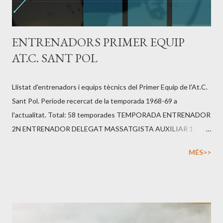
ENTRENADORS PRIMER EQUIP
AT.C. SANT POL
Llistat d'entrenadors i equips tècnics del Primer Equip de l'At.C.
Sant Pol. Període recercat de la temporada 1968-69 a
l'actualitat. Total: 58 temporades TEMPORADA ENTRENADOR
2N ENTRENADOR DELEGAT MASSATGISTA AUXILIAR 1
AUXILIAR 2 FISIO 2026 - 2027 **2025 - 2026 JOSEP
MÉS>>
ZARAGOZA MELIAS X NICO CONDE PEREYRA ÀNGEL
MOLLFULLEDA SUBIRANA ARNAU ROS PEREZ QUIM
CAMPMAJOR *2025 - 2026 JOAN GARCÍA GALCERAN JAVI
FLORES GÜIZA NICO CONDE PEREYRA ÀNGEL
MOLLFULLEDA SUBIRANA ARNAU ROS PEREZ QUIM