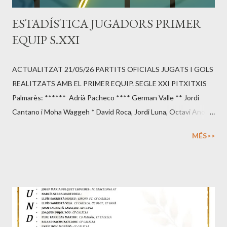
ESTADÍSTICA JUGADORS PRIMER
EQUIP S.XXI
ACTUALITZAT 21/05/26 PARTITS OFICIALS JUGATS I GOLS
REALITZATS AMB EL PRIMER EQUIP. SEGLE XXI PITXITXIS
Palmarès: ****** Adrià Pacheco **** German Valle ** Jordi
Cantano i Moha Waggeh * David Roca, Jordi Luna, Octavi Anoro,
Yero Bailo, Sergi Jimenez, Shuta Seki, Carlos Balcells, Joan
MÉS>>
Planas, Nico Aranda, Pol Esperalba, Robert Casals, Marc
Carreras. - Temp. 2002 - 2003: *1/2 temp* Octavi Anoro/
Reyes (5) , David Roca (3) i David Alaminos (2) - Temp. 2003 -
2004: Jordi Cantano (16) , Octavi Anoro i Josep Zaragoza (9) -
Temp. 2004 - 2005: David Roca (14) , Octavi Anoro (10) i Ricard
Ripoll (9) - Temp. 2005 - 2006: Jordi Luna (14) , Octavi Anoro (8)
i Luís García (7) - Temp. 2006 - 2007: Jordi Cantano (11) , Carlos