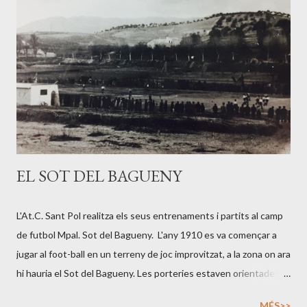
CAMPMAJOR 2024 - 2025 JOAN GARCÍA GALCERAN JOAN
BRUSCA TARGAS NICO CONDE PEREYRA ÀNGEL
MOLLFULLEDA SUBIRANA ARNAU ROS PEREZ QUIM
CAMPMAJOR ***2023 - 2024 JORDI LOPEZ MOYANO JOAN
GARCIA GALCERAN NICO CONDE PEREYRA JORDI
CARBONELL ESTOL TOM VANDEBROEK **2023 - 2024 JORDI
LOPEZ MOYANO ROGER VERA ARENAS NICO CONDE
PEREYRA JORDI CARBONELL ESTOL TOM VANDEBROEK
*2023 - 2024 ROGER VERA ARENAS TOM VANDEBROEK
EL SOT DEL BAGUENY
NICO CONDE PEREYRA JORDI CARBONELL ESTOL 2023 -
2024 ROGER VERA ARENAS TOM VANDEBROEK NICO
CONDE PERE...
L'At.C. Sant Pol realitza els seus entrenaments i partits al camp
de futbol Mpal. Sot del Bagueny. L'any 1910 es va començar a
jugar al foot-ball en un terreny de joc improvitzat, a la zona on ara
hi hauria el Sot del Bagueny. Les porteries estaven orientades
primerament, una a llevant i l'altre a garbí. Aquest camp de
MÉS>>