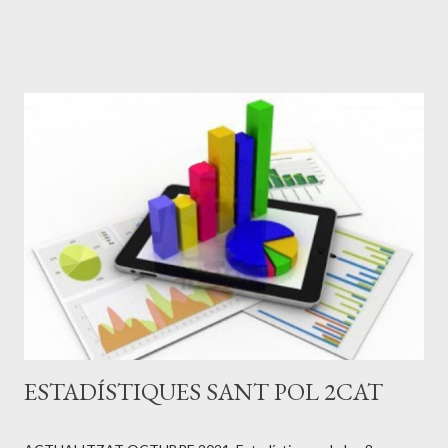
Ue Sant Andreu Joan Segarra i Iracheta: Fc Barcelona, Fc
Vilafranca Lluís Carreras Ferrer: Fc Barcelona, R. Oviedo,
R.Santander, R. Mallorca, At Madrid, R. Murcia, D. Alavés Joan
Talamàs Roca: Cf Lloret, Cf Calella Salvador Vilà Mataró:
Deportivo De La Coruña Josep Maria Fulquet Lloveres: Fc
Barcelona At Narcís Serra Martorell: Lluís Sagristà Moreu:
Girona Fc, Cf Calella Lluís Sagristà Vila: Cf Calella, Ue Olot, Cf
Gavà Joan Sagristà Sauleda: Ad Ceuta Joaquim Pujol Pou: Cf
Calella Pere Tarridas Martin: Cd Mahón, Cf Calella Ricard Bachs
Batllori: Cf Calella Enric Roig Morató: Cf Calella Manel Sauleda
Paurès: Cf Calella Paquito Garcia Jiménez: Cf Calella ...
ESTADÍSTIQUES SANT POL 2CAT