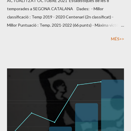
ACTUALITZAT OCTUBRE 2021 Estadístiques de les 8
temporades a SEGONA CATALANA Dades: - Millor
classificació : Temp 2019 - 2020 Centenari (2n classificat) -
Millor Puntuació : Temp. 2021-2022 (66 punts) - Màxima victòria
: UDA Gramenet 0 - Sant Pol 6 (Temp 15/16 j8) - Màxima derrota
MÉS>>
: Fundació Grama 5 - Sant Pol 0 (Temp 16/17 j6) - Partit amb més
gols : 10 gols. CD Carmelo 6 - Sant Pol 4 (Temp 15/16 j30) -
Segon equip menys golejat : Temp 15/16 (34gols) / Temp 17/18
(32gols) / Temp 21/22 (31gols) - Màxima ratxa imbatibilitat : 9
jornades (Temp 17/18 j25 a j33) Clubs amb els que s''han
disputat partits oficials a 2cat2: 46 clubs Dinàmic Batlló Esp,
Sarrià CP, Olimpic Can Fatjo CE, Catalonia UB, Catalana UD,
Canyelles CE, EE Guineueta CF, Carmelo CD, EF Mataró CE,
Singuerlin CF, Cirera UD, U. Llefià CF, San Juan Montcada UE,
Ripollet CF, Lloreda CF, Premià CE, Equipo Ja CF, Tecnofutbol CF,
Besos Baron de Viver CF, Montcada CD, Matarones...