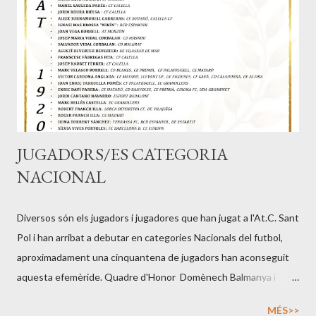
Verde (9) i Jordi Luna (8) - Temp. 2007 - 2008: Octavi Anoro
(16) , Sergi Jimenz (8) i Xavi Riera (7) - Temp. 2008 - 2009:
German Valle (28) , Jordi C...
JUGADORS/ES CATEGORIA
NACIONAL
Diversos són els jugadors i jugadores que han jugat a l'At.C. Sant
Pol i han arribat a debutar en categories Nacionals del futbol,
aproximadament una cinquantena de jugadors han aconseguit
aquesta efemèride. Quadre d'Honor Domènech Balmanya i
Perera: Girona Fc, Fc Barcelona, Fc Sète, Gimnàstic Tarragona,
MÉS>>