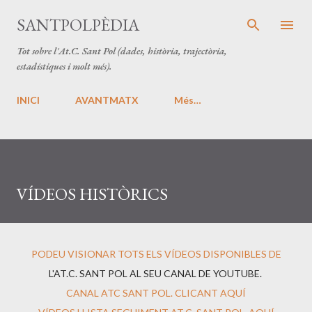
Salta al contingut principal
SANTPOLPÈDIA
Tot sobre l'At.C. Sant Pol (dades, història, trajectòria,
estadístiques i molt més).
INICI
AVANTMATX
Més…
VÍDEOS HISTÒRICS
PODEU VISIONAR TOTS ELS VÍDEOS DISPONIBLES DE
L'AT.C. SANT POL AL SEU CANAL DE YOUTUBE.
CANAL ATC SANT POL. CLICANT AQUÍ